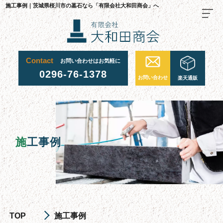
施工事例｜茨城県桜川市の墓石なら「有限会社大和田商会」へ
Contact
お問い合わせはお気軽に
TOP
0296-76-1378
お問い合わせ
楽天通販
料金・ご注文の流れ
当社が選ばれる理由
施工事例
施工事例
お墓について
お墓を建てる
お墓のリフォーム・修繕
お墓じまい
TOP
施工事例